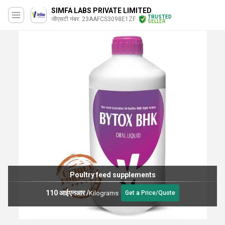
SIMFA LABS PRIVATE LIMITED
TRUSTED
जीएसटी नंबर. 23AAFCS3098E1ZF
SELLER
Poultry feed supplements
110 आईएनआर
/
Kilograms
Get a Price/Quote