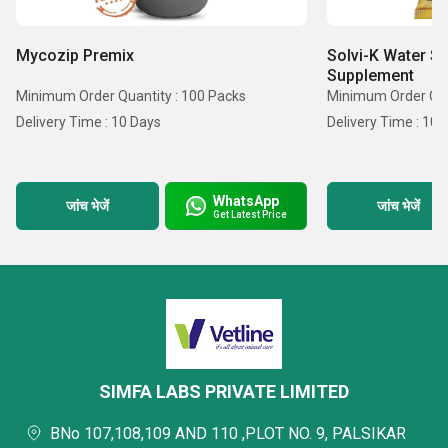
ओरल लिक्विड, सुपरऑक्स वॉटर सैनिटाइज़र, फोर्ज़ाइम मल्टी
एंजाइम ब्लेंड, और बहुत कुछ शामिल हैं। इसके अलावा
, नीचे सूचीबद्ध
Mycozip Premix
Solvi-K Water So
Supplement
कुछ कारण बताए गए हैं कि हमारे ग्राहक हमें क्यों चुनते हैं:
Minimum Order Quantity : 100 Packs
Minimum Order Qua
Delivery Time : 10 Days
Delivery Time : 10 
समय पर डिलीवरी
बाजार की मजबूत प्रतिष्ठा
बाजार-अग्रणी लागतें
WhatsApp
जांच भेजें
जांच भेजें
Get Latest Price
SIMFA LABS PRIVATE LIMITED
BNo 107,108,109 AND 110 ,PLOT NO. 9, PALSIKAR